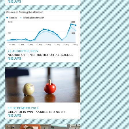
NIEUWS
26 AUGUSTUS 2015
NOORDHOFF INSTRUCTIEPORTAL SUCCES
NIEUWS
30 DECEMBER 2014
CREAPOLIS WINT AANBESTEDING BZ
NIEUWS