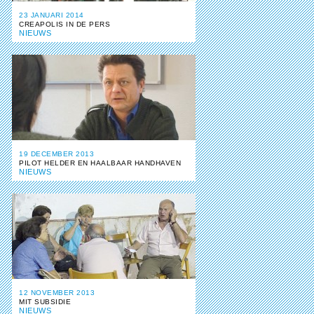
23 JANUARI 2014
CREAPOLIS IN DE PERS
NIEUWS
19 DECEMBER 2013
PILOT HELDER EN HAALBAAR HANDHAVEN
NIEUWS
12 NOVEMBER 2013
MIT SUBSIDIE
NIEUWS