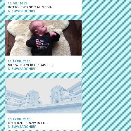
31 MEI 2013
INTERVIEWS SOCIAL MEDIA
NIEUWSARCHIEF
21 APRIL 2013
NIEUW TEAMLID CREAPOLIS
NIEUWSARCHIEF
15 APRIL 2013
ONDERZOEK SZW IS LOS!
NIEUWSARCHIEF