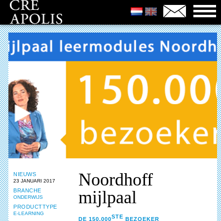
Noordhoff
NIEUWS
23 JANUARI 2017
BRANCHE
mijlpaal
ONDERWIJS
PRODUCTTYPE
E-LEARNING
STE
DE
150.000
BEZOEKER