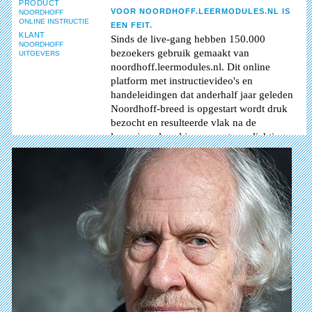
PRODUCT
VOOR NOORDHOFF.LEERMODULES.NL IS
NOORDHOFF
ONLINE INSTRUCTIE
EEN FEIT.
KLANT
Sinds de live-gang hebben 150.000
NOORDHOFF
bezoekers gebruik gemaakt van
UITGEVERS
noordhoff.leermodules.nl. Dit online
platform met instructievideo's en
handeleidingen dat anderhalf jaar geleden
Noordhoff-breed is opgestart wordt druk
bezocht en resulteerde vlak na de
lancering al snel in een grote verlichting
van de helpdesk van Noordhoff.
OPEN DE WEBSITE