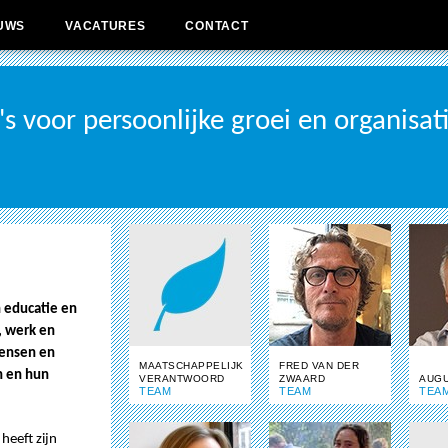
UWS
VACATURES
CONTACT
 voor persoonlijke groei en organisat
n educatie en
, werk en
ensen en
MAATSCHAPPELIJK
FRED VAN DER
n en hun
VERANTWOORD
ZWAARD
AUGU
TEAM
TEAM
TEA
heeft zijn