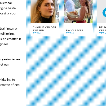
 allemaal
og de beste
lossing voor
CHARLIE VAN DER
DE P
trainingen en
ZWAARD
FAY CLEAVER
CREA
TEAM
TEAM
TEA
twikkeling.
k en creatief in
ineel,
rganisaties en
met een
kkeling te
ormatie of een