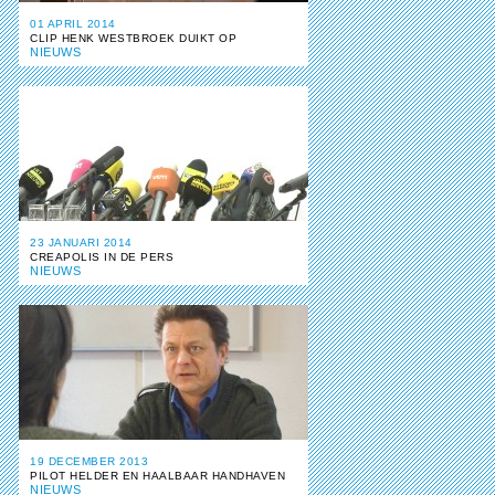
01 APRIL 2014
CLIP HENK WESTBROEK DUIKT OP
NIEUWS
23 JANUARI 2014
CREAPOLIS IN DE PERS
NIEUWS
19 DECEMBER 2013
PILOT HELDER EN HAALBAAR HANDHAVEN
NIEUWS