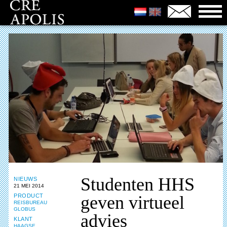
Studenten HHS
NIEUWS
21 MEI 2014
PRODUCT
geven virtueel
REISBUREAU
GLOBUS
advies
KLANT
HAAGSE