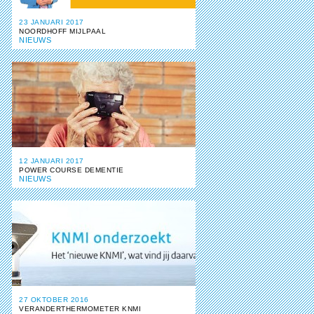
23 JANUARI 2017
NOORDHOFF MIJLPAAL
NIEUWS
12 JANUARI 2017
POWER COURSE DEMENTIE
NIEUWS
27 OKTOBER 2016
VERANDERTHERMOMETER KNMI