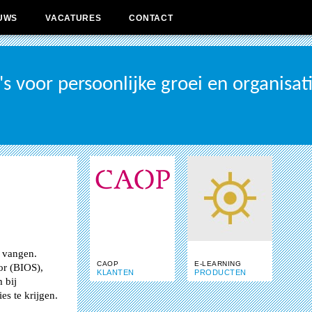
UWS
VACATURES
CONTACT
's
voor persoonlijke groei en organisat
te vangen.
CAOP
E-LEARNING
or (BIOS),
KLANTEN
PRODUCTEN
 bij
ies te krijgen.