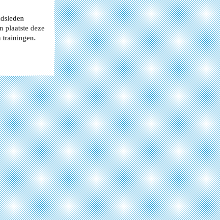
adsleden
n plaatste deze
 trainingen.