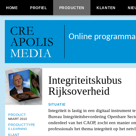
HOME
PROFIEL
PRODUCTEN
KLANTEN
NIE
Online programma
Integriteitskubus
Rijksoverheid
SITUATIE
Integriteit is lastig in een digitaal instrument 
PRODUCT
Bureau Integriteitsbevordering Openbare Sect
MAART 2010
onderdeel van het CAOP, zocht een manier om
PRODUCTTYPE
professionals het thema integriteit op het netvl
E-LEARNING
KLANT