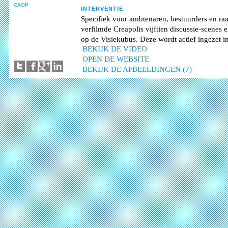
CAOP
INTERVENTIE
Specifiek voor ambtenaren, bestuurders en ra
verfilmde Creapolis vijftien discussie-scenes e
op de Visiekubus. Deze wordt actief ingezet in
BEKIJK DE VIDEO
OPEN DE WEBSITE
BEKIJK DE AFBEELDINGEN (7)