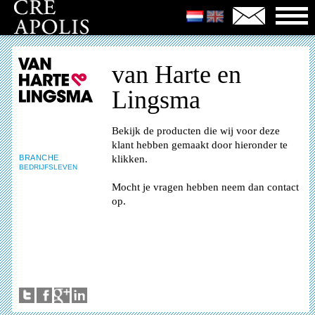
van Harte en
Lingsma
Bekijk de producten die wij voor deze
klant hebben gemaakt door hieronder te
BRANCHE
klikken.
BEDRIJFSLEVEN
Mocht je vragen hebben neem dan contact
op.